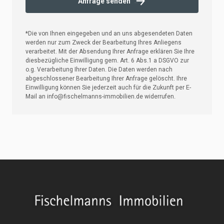
Anfrage senden
Strokes
Size
Ungroup
Save as
Try to keep strokes at 4px
Cannot be wider or taller than
If your design has more than one
Save as .SVG and make sure
shape, make sure to ungroup
“Use Artboards” is checked
100px (artboard size)
Minimum stroke weight is 2px
Scale your icon to fill as much of
For thicker strokes use even
the artboard as possible
numbers: 6px, 8px etc.
Remember to expand strokes
before saving as an SVG
*Die von Ihnen eingegeben und an uns abgesendeten Daten
werden nur zum Zweck der Bearbeitung Ihres Anliegens
verarbeitet. Mit der Absendung Ihrer Anfrage erklären Sie Ihre
diesbezügliche Einwilligung gem. Art. 6 Abs.1 a DSGVO zur
o.g. Verarbeitung Ihrer Daten. Die Daten werden nach
abgeschlossener Bearbeitung Ihrer Anfrage gelöscht. Ihre
Einwilligung können Sie jederzeit auch für die Zukunft per E-
Mail an info@fischelmanns-immobilien.de widerrufen.