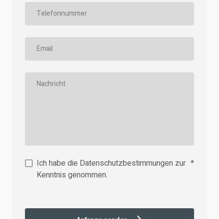
Ich habe die Datenschutzbestimmungen zur
*
Kenntnis genommen.
The Noun Project
Icon Template
http://thenounproject.com
Reminders
100px
.SVG